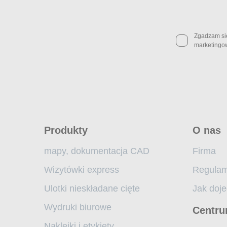
Zgadzam si
marketingo
Produkty
O nas
mapy, dokumentacja CAD
Firma
Wizytówki express
Regulam
Ulotki nieskładane cięte
Jak doj
Wydruki biurowe
Centr
Naklejki i etykiety