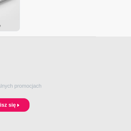
e
alnych promocjach
isz się