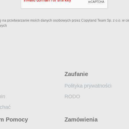
ę na przetwarzanie moich danych osobowych przez Copyland Team Sp. z o.o. w c
wych
Zaufanie
Polityka prywatności
in
RODO
echać
um Pomocy
Zamówienia