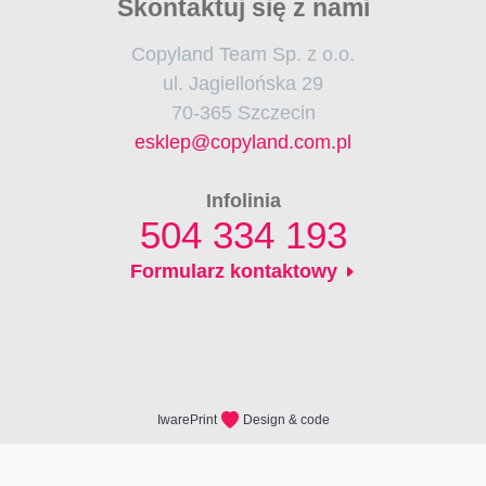
Skontaktuj się z nami
Rodzaje dostaw
Teczki ofertowe
Copyland Team Sp. z o.o.
Plakaty A4 i A3
ul. Jagiellońska 29
70-365 Szczecin
esklep@copyland.com.pl
Infolinia
504 334 193
Formularz kontaktowy