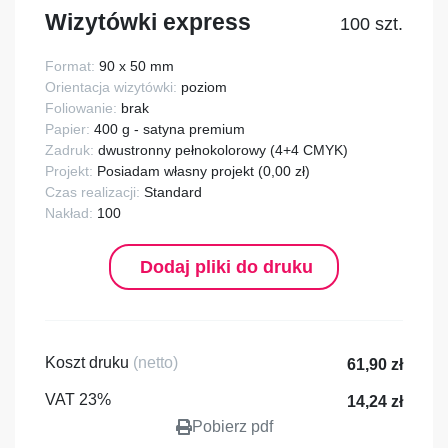
Wizytówki express
100 szt.
Format:
90 x 50 mm
Orientacja wizytówki:
poziom
Foliowanie:
brak
Papier:
400 g - satyna premium
Zadruk:
dwustronny pełnokolorowy (4+4 CMYK)
Projekt:
Posiadam własny projekt (0,00 zł)
Czas realizacji:
Standard
Nakład:
100
Dodaj pliki do druku
Koszt druku
(netto)
61,90 zł
VAT 23%
14,24 zł
Pobierz pdf