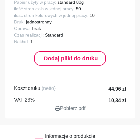
Papier użyty w pracy:
standard 80g
ilość stron cz-b w jednej pracy:
50
ilość stron kolorowych w jednej pracy:
10
Druk:
jednostronny
Oprawa:
brak
Czas realizacji:
Standard
Nakład:
1
Dodaj pliki do druku
Koszt druku
(netto)
44,96 zł
VAT 23%
10,34 zł
Pobierz pdf
Informacje o produkcie