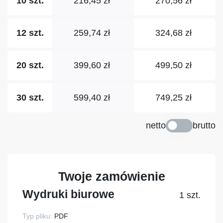
216,45 zł
270,56 zł
10 szt.
259,74 zł
324,68 zł
12 szt.
399,60 zł
499,50 zł
20 szt.
599,40 zł
749,25 zł
30 szt.
netto
brutto
Twoje zamówienie
Wydruki biurowe
1 szt.
Typ pliku:
PDF