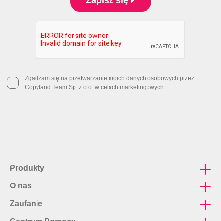
Zapisz się
Zgadzam się na przetwarzanie moich danych osobowych przez
Copyland Team Sp. z o.o. w celach marketingowych
Produkty
O nas
mapy, dokumentacja CAD
Zaufanie
Firma
Wizytówki express