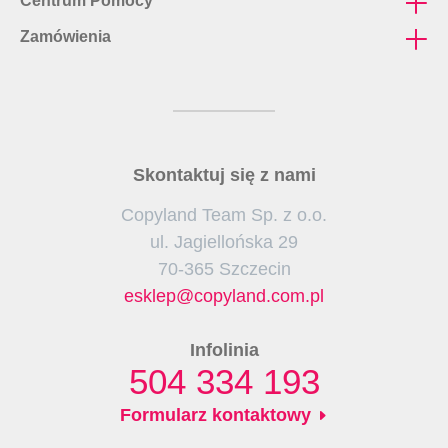
Centrum Pomocy
Polityka prywatności
Regulamin
Ulotki nieskładane cięte
Zamówienia
FAQ
RODO
Jak dojechać
Wydruki biurowe
Jak przygotować projekt?
Formularz kontaktowy
Naklejki i etykiety
Terminy realizacji
Zaproszenia składane
Formy płatności
Katalogi klejone
Skontaktuj się z nami
Rodzaje dostaw
Teczki ofertowe
Copyland Team Sp. z o.o.
Plakaty A4 i A3
ul. Jagiellońska 29
70-365 Szczecin
esklep@copyland.com.pl
Infolinia
504 334 193
Formularz kontaktowy