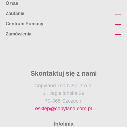
O nas
mapy, dokumentacja CAD
Zaufanie
Firma
Wizytówki express
Centrum Pomocy
Polityka prywatności
Regulamin
Ulotki nieskładane cięte
Zamówienia
FAQ
RODO
Jak dojechać
Wydruki biurowe
Jak przygotować projekt?
Formularz kontaktowy
Naklejki i etykiety
Terminy realizacji
Zaproszenia składane
Formy płatności
Katalogi klejone
Skontaktuj się z nami
Rodzaje dostaw
Teczki ofertowe
Copyland Team Sp. z o.o.
Plakaty A4 i A3
ul. Jagiellońska 29
70-365 Szczecin
esklep@copyland.com.pl
Infolinia