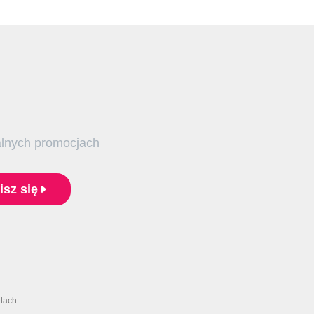
alnych promocjach
isz się
elach