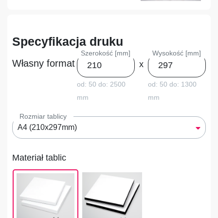
Specyfikacja druku
Szerokość [mm]
Wysokość [mm]
Własny format
x
od: 50
do: 2500
od: 50
do: 1300
mm
mm
Rozmiar tablicy
A4 (210x297mm)
Materiał tablic