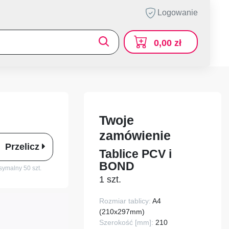
Logowanie
0,00 zł
Twoje
zamówienie
Przelicz
Tablice PCV i
BOND
ymalny 50 szt.
1 szt.
Rozmiar tablicy:
A4
(210x297mm)
Szerokość [mm]:
210