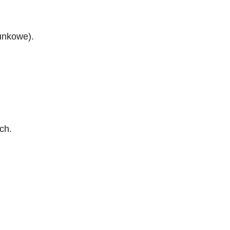
runkowe).
ch.