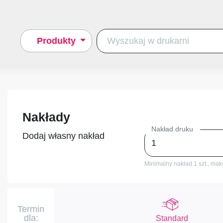
Produkty
Nakłady
Nakład druku
Dodaj własny nakład
Minimalny nakład 1 szt.,
maks
Termin
dla:
Standard