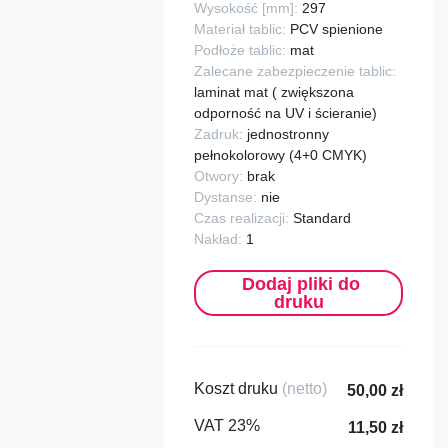
Wysokość [mm]:
297
Materiał tablic:
PCV spienione
Podłoże tablic:
mat
Zalecane zabezpieczenie tablic:
laminat mat ( zwiększona
odporność na UV i ścieranie)
Zadruk:
jednostronny
pełnokolorowy (4+0 CMYK)
Otwory:
brak
Dystanse:
nie
Czas realizacji:
Standard
Nakład:
1
Dodaj pliki do
druku
Koszt druku
(netto)
50,00 zł
VAT 23%
11,50 zł