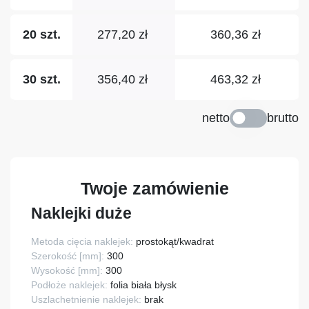
277,20 zł
360,36 zł
20 szt.
356,40 zł
463,32 zł
30 szt.
netto
brutto
Twoje zamówienie
Naklejki duże
Metoda cięcia naklejek:
prostokąt/kwadrat
Szerokość [mm]:
300
Wysokość [mm]:
300
Podłoże naklejek:
folia biała błysk
Uszlachetnienie naklejek:
brak