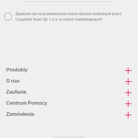
Zgadzam się na przetwarzanie moich danych osobowych przez
Copyland Team Sp. z o.o. w celach marketingowych
Produkty
O nas
mapy, dokumentacja CAD
Zaufanie
Firma
Wizytówki express
Centrum Pomocy
Polityka prywatności
Regulamin
Ulotki nieskładane cięte
Zamówienia
FAQ
RODO
Jak dojechać
Wydruki biurowe
Jak przygotować projekt?
Formularz kontaktowy
Naklejki i etykiety