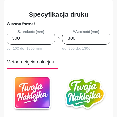
Specyfikacja druku
Własny format
Szerokość [mm]
Wysokość [mm]
x
od: 100
do: 1300 mm
od: 300
do: 1300 mm
Metoda cięcia naklejek