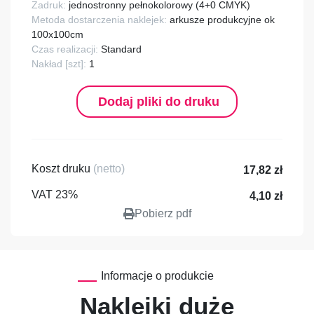
Zadruk:
jednostronny pełnokolorowy (4+0 CMYK)
Metoda dostarczenia naklejek:
arkusze produkcyjne ok
100x100cm
Czas realizacji:
Standard
Nakład [szt]:
1
Dodaj pliki do druku
Koszt druku
(netto)
17,82 zł
VAT 23%
4,10 zł
Pobierz pdf
Informacje o produkcie
Naklejki duże